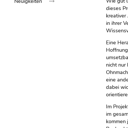
Wie gut 
Neuigkeiten
bestätigen
Sie diesen
dieses Pr
Link.
kreativer
Ende
in ihrer 
dieses
Beginn
Zum
Wissensve
Seitenbereichs.
des
Inhalt
Zur
Seitenbereichs:
(Zugriffstaste
Eine Her
Seitenbereiche:
1)
Übersicht
Hoffnungs
Zur
der
umsetzbar
Positionsanzeige
Seitenbereiche
nicht nur
(Zugriffstaste
Ohnmacht
2)
eine ande
Zur
dabei wic
Hauptnavigation
orientiere
(Zugriffstaste
3)
Im Projek
Zur
im gesam
Unternavigation
kommen j
(Zugriffstaste