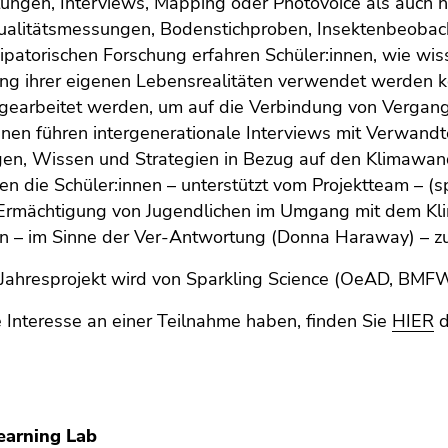
ungen, Interviews, Mapping oder Photovoice als auch 
alitätsmessungen, Bodenstichproben, Insektenbeobach
zipatorischen Forschung erfahren Schüler:innen, wie wi
ung ihrer eigenen Lebensrealitäten verwendet werden k
 gearbeitet werden, um auf die Verbindung von Vergan
nnen führen intergenerationale Interviews mit Verwand
gen, Wissen und Strategien in Bezug auf den Klimawa
en die Schüler:innen – unterstützt vom Projektteam – (spe
)Ermächtigung von Jugendlichen im Umgang mit dem Kli
n – im Sinne der Ver-Antwortung (Donna Haraway) – zu
 Jahresprojekt wird von Sparkling Science (OeAD, BMFW
Interesse an einer Teilnahme haben, finden Sie
HIER
d
Learning Lab