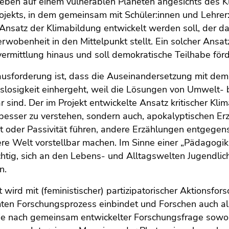
leben auf einem vulnerablen Planeten angesichts des 
ojekts, in dem gemeinsam mit Schüler:innen und Lehrer:
 Ansatz der Klimabildung entwickelt werden soll, der 
Verwobenheit in den Mittelpunkt stellt. Ein solcher Ansatz
rmittlung hinaus und soll demokratische Teilhabe förd
ausforderung ist, dass die Auseinandersetzung mit dem
losigkeit einhergeht, weil die Lösungen von Umwelt- 
 sind. Der im Projekt entwickelte Ansatz kritischer Kl
 besser zu verstehen, sondern auch, apokalyptischen Er
 oder Passivität führen, andere Erzählungen entgegen
re Welt vorstellbar machen. Im Sinne einer „Pädagogik d
htig, sich an den Lebens- und Alltagswelten Jugendli
n.
t wird mit (feministischer) partizipatorischer Aktionsfor
ten Forschungsprozess einbindet und Forschen auch al
e nach gemeinsam entwickelter Forschungsfrage sowoh